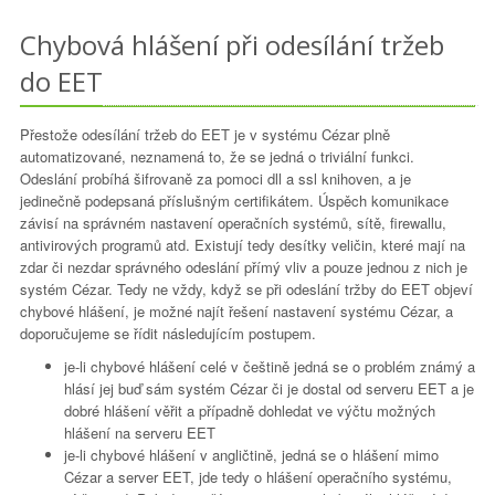
Chybová hlášení při odesílání tržeb
do EET
Přestože odesílání tržeb do EET je v systému Cézar plně
automatizované, neznamená to, že se jedná o triviální funkci.
Odeslání probíhá šifrovaně za pomoci dll a ssl knihoven, a je
jedinečně podepsaná příslušným certifikátem. Úspěch komunikace
závisí na správném nastavení operačních systémů, sítě, firewallu,
antivirových programů atd. Existují tedy desítky veličin, které mají na
zdar či nezdar správného odeslání přímý vliv a pouze jednou z nich je
systém Cézar. Tedy ne vždy, když se při odeslání tržby do EET objeví
chybové hlášení, je možné najít řešení nastavení systému Cézar, a
doporučujeme se řídit následujícím postupem.
je-li chybové hlášení celé v češtině jedná se o problém známý a
hlásí jej buď sám systém Cézar či je dostal od serveru EET a je
dobré hlášení věřit a případně dohledat ve výčtu možných
hlášení na serveru EET
je-li chybové hlášení v angličtině, jedná se o hlášení mimo
Cézar a server EET, jde tedy o hlášení operačního systému,