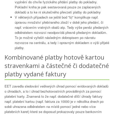
vyplnění do chvíle fyzického přidání platby do pokladny.
Pokladní kniha je pak sestavovaná pouze ze zaplacených
dokladů a to ke ni skutečného převzetí platby do pokladny
V některých případech se ještě bod "b)" komplikuje např.
úpravou množství přebíraného zboží v době jeho předání, či
např. vrácením vratných obalů atp. Tedy výše peněz předaných
odběratelem rozvozci neodpovídá přesně předaným dokladům.
To je možné vyřešit následným dobropisem po návratu
rozvozce na centrálu, a tedy i opravným dokladem o výši přijaté
platby.
Kombinované platby hotově kartou
stravenkami a částečné či dodatečné
platby vydané faktury
EET zavedla sledování veškerých úhrad pomocí evidovaných dokladů
o úhradách, a to i úhrad bezhotovostních prováděných za pomocí
platební karty. Znamená to že např. dodatečné dílčí úhrady faktury
např. platební kartou (např. faktura za 10000 je v několika dnech po
sobě uhrazena odběratelem na místě pomocí jedné nebo více
platebních karet) které se doposud prokazovaly pouze bankovním