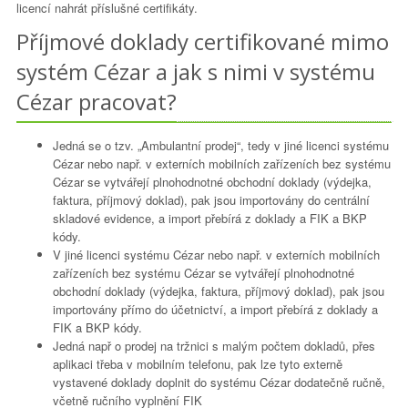
licencí nahrát příslušné certifikáty.
Příjmové doklady certifikované mimo
systém Cézar a jak s nimi v systému
Cézar pracovat?
Jedná se o tzv. „Ambulantní prodej“, tedy v jiné licenci systému
Cézar nebo např. v externích mobilních zařízeních bez systému
Cézar se vytvářejí plnohodnotné obchodní doklady (výdejka,
faktura, příjmový doklad), pak jsou importovány do centrální
skladové evidence, a import přebírá z doklady a FIK a BKP
kódy.
V jiné licenci systému Cézar nebo např. v externích mobilních
zařízeních bez systému Cézar se vytvářejí plnohodnotné
obchodní doklady (výdejka, faktura, příjmový doklad), pak jsou
importovány přímo do účetnictví, a import přebírá z doklady a
FIK a BKP kódy.
Jedná např o prodej na tržnici s malým počtem dokladů, přes
aplikaci třeba v mobilním telefonu, pak lze tyto externě
vystavené doklady doplnit do systému Cézar dodatečně ručně,
včetně ručního vyplnění FIK