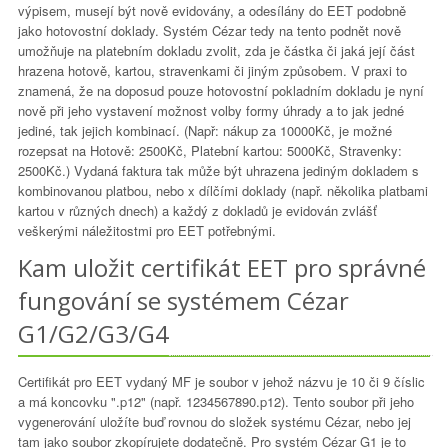
výpisem, musejí být nově evidovány, a odesílány do EET podobně
jako hotovostní doklady. Systém Cézar tedy na tento podnět nově
umožňuje na platebním dokladu zvolit, zda je částka či jaká její část
hrazena hotově, kartou, stravenkami či jiným způsobem. V praxi to
znamená, že na doposud pouze hotovostní pokladním dokladu je nyní
nově při jeho vystavení možnost volby formy úhrady a to jak jedné
jediné, tak jejich kombinací. (Např: nákup za 10000Kč, je možné
rozepsat na Hotově: 2500Kč, Platební kartou: 5000Kč, Stravenky:
2500Kč.) Vydaná faktura tak může být uhrazena jediným dokladem s
kombinovanou platbou, nebo x dílčími doklady (např. několika platbami
kartou v různých dnech) a každý z dokladů je evidován zvlášť
veškerými náležitostmi pro EET potřebnými.
Kam uložit certifikát EET pro správné
fungování se systémem Cézar
G1/G2/G3/G4
Certifikát pro EET vydaný MF je soubor v jehož názvu je 10 či 9 číslic
a má koncovku ".p12" (např. 1234567890.p12). Tento soubor při jeho
vygenerování uložíte buď rovnou do složek systému Cézar, nebo jej
tam jako soubor zkopírujete dodatečně. Pro systém Cézar G1 je to