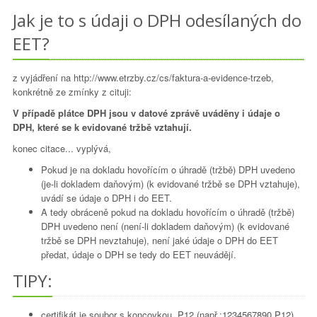
Jak je to s údaji o DPH odesílaných do
EET?
z vyjádření na http://www.etrzby.cz/cs/faktura-a-evidence-trzeb,
konkrétně ze zmínky z cituji:
V případě plátce DPH jsou v datové zprávě uváděny i údaje o
DPH, které se k evidované tržbě vztahují.
konec citace... vyplývá,
Pokud je na dokladu hovořícím o úhradě (tržbě) DPH uvedeno
(je-li dokladem daňovým) (k evidované tržbě se DPH vztahuje),
uvádí se údaje o DPH i do EET.
A tedy obráceně pokud na dokladu hovořícím o úhradě (tržbě)
DPH uvedeno není (není-li dokladem daňovým) (k evidované
tržbě se DPH nevztahuje), není jaké údaje o DPH do EET
předat, údaje o DPH se tedy do EET neuvádějí.
TIPY:
certifikát je soubor s koncovkou .P12 (např.:1234567890.P12)