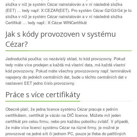
složka v níž je systém Cézar nainstalován a v ní následně složka
(EET) ... tedy např: X:CEZAR(EET). Pro systém Cézar G2/G3/G4 je to
složka v níž je systém Cézar nainstalován a v ní následně složka
Certifikát … tedy např.: X:Cézar WINCertifikát
Jak s kódy provozoven v systému
Cézar?
Jednoduchá poučka: co nezávislý sklad, to kód provozovny. Pokud
tedy máte více prodejen a každá má vlastní data, má každá vlastní
kód provozovny. Pokud máte všechny provozovovny např. terminálově
napojeny do jedněch centrálních dat, bude u těchto centrálních dat v
nastavení EET jedno číslo provozovny.
Práce s více certifikáty
Obecně platí, že jedna licence systému Cézar pracuje s jedním
certifikátem, certifikát je vázán na DIČ licence. Můžete mít jeden
certifikát pro celou firmu, nebo pro každou pobočku zvlášť. V případě,
že máte více licencí systému Cézar na různé firmy, je možné je
provozovat na jedné síti či jednom PC, pouze je třeba do patřičných