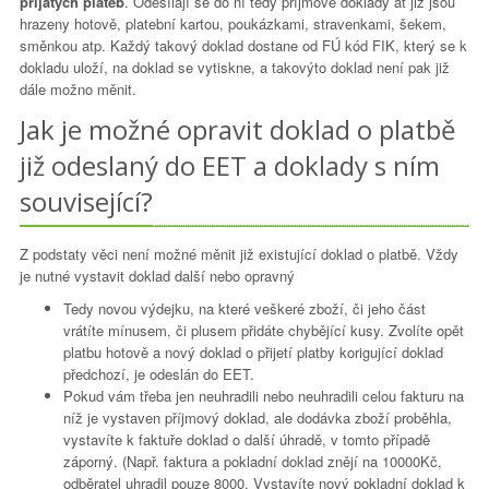
přijatých plateb
. Odesílají se do ní tedy příjmové doklady ať již jsou
hrazeny hotově, platební kartou, poukázkami, stravenkami, šekem,
směnkou atp. Každý takový doklad dostane od FÚ kód FIK, který se k
dokladu uloží, na doklad se vytiskne, a takovýto doklad není pak již
dále možno měnit.
Jak je možné opravit doklad o platbě
již odeslaný do EET a doklady s ním
související?
Z podstaty věci není možné měnit již existující doklad o platbě. Vždy
je nutné vystavit doklad další nebo opravný
Tedy novou výdejku, na které veškeré zboží, či jeho část
vrátíte mínusem, či plusem přidáte chybějící kusy. Zvolíte opět
platbu hotově a nový doklad o přijetí platby korigující doklad
předchozí, je odeslán do EET.
Pokud vám třeba jen neuhradili nebo neuhradili celou fakturu na
níž je vystaven příjmový doklad, ale dodávka zboží proběhla,
vystavíte k faktuře doklad o další úhradě, v tomto případě
záporný. (Např. faktura a pokladní doklad znějí na 10000Kč,
odběratel uhradil pouze 8000. Vystavíte nový pokladní doklad k