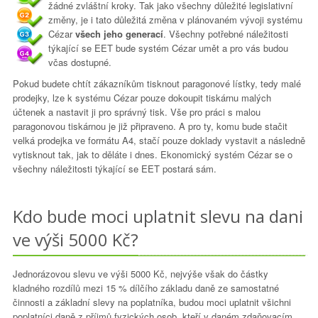
žádné zvláštní kroky. Tak jako všechny důležité legislativní
změny, je i tato důležitá změna v plánovaném vývoji systému
Cézar
všech jeho generací
. Všechny potřebné náležitosti
týkající se EET bude systém Cézar umět a pro vás budou
včas dostupné.
Pokud budete chtít zákazníkům tisknout paragonové lístky, tedy malé
prodejky, lze k systému Cézar pouze dokoupit tiskárnu malých
účtenek a nastavit ji pro správný tisk. Vše pro práci s malou
paragonovou tiskárnou je již připraveno. A pro ty, komu bude stačit
velká prodejka ve formátu A4, stačí pouze doklady vystavit a následně
vytisknout tak, jak to děláte i dnes. Ekonomický systém Cézar se o
všechny náležitosti týkající se EET postará sám.
Kdo bude moci uplatnit slevu na dani
ve výši 5000 Kč?
Jednorázovou slevu ve výši 5000 Kč, nejvýše však do částky
kladného rozdílů mezi 15 % dílčího základu daně ze samostatné
činnosti a základní slevy na poplatníka, budou moci uplatnit všichni
poplatníci daně z příjmů fyzických osob, kteří v daném zdaňovacím