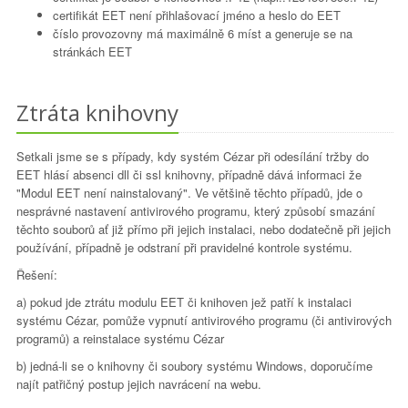
certifikát EET není přihlašovací jméno a heslo do EET
číslo provozovny má maximálně 6 míst a generuje se na
stránkách EET
Ztráta knihovny
Setkali jsme se s případy, kdy systém Cézar při odesílání tržby do
EET hlásí absenci dll či ssl knihovny, případně dává informaci že
"Modul EET není nainstalovaný". Ve většině těchto případů, jde o
nesprávné nastavení antivirového programu, který způsobí smazání
těchto souborů ať již přímo při jejich instalaci, nebo dodatečně při jejich
používání, případně je odstraní při pravidelné kontrole systému.
Řešení:
a) pokud jde ztrátu modulu EET či knihoven jež patří k instalaci
systému Cézar, pomůže vypnutí antivirového programu (či antivirových
programů) a reinstalace systému Cézar
b) jedná-li se o knihovny či soubory systému Windows, doporučíme
najít patřičný postup jejich navrácení na webu.