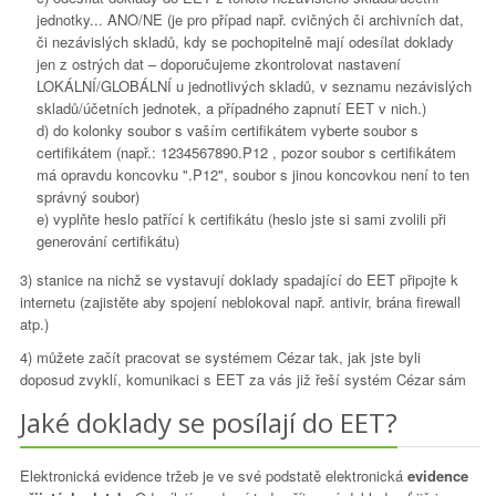
jednotky... ANO/NE (je pro případ např. cvičných či archivních dat,
či nezávislých skladů, kdy se pochopitelně mají odesílat doklady
jen z ostrých dat – doporučujeme zkontrolovat nastavení
LOKÁLNÍ/GLOBÁLNÍ u jednotlivých skladů, v seznamu nezávislých
skladů/účetních jednotek, a případného zapnutí EET v nich.)
d) do kolonky soubor s vaším certifikátem vyberte soubor s
certifikátem (např.: 1234567890.P12 , pozor soubor s certifikátem
má opravdu koncovku ".P12", soubor s jinou koncovkou není to ten
správný soubor)
e) vyplňte heslo patřící k certifikátu (heslo jste si sami zvolili při
generování certifikátu)
3) stanice na nichž se vystavují doklady spadající do EET připojte k
internetu (zajistěte aby spojení neblokoval např. antivir, brána firewall
atp.)
4) můžete začít pracovat se systémem Cézar tak, jak jste byli
doposud zvyklí, komunikaci s EET za vás již řeší systém Cézar sám
Jaké doklady se posílají do EET?
Elektronická evidence tržeb je ve své podstatě elektronická
evidence