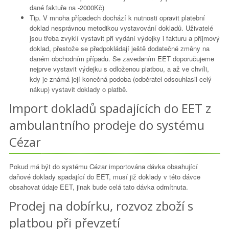
dané faktuře na -2000Kč)
Tip. V mnoha případech dochází k nutnosti opravit platební
doklad nesprávnou metodikou vystavování dokladů. Uživatelé
jsou třeba zvyklí vystavit při vydání výdejky i fakturu a příjmový
doklad, přestože se předpokládají ještě dodatečné změny na
daném obchodním případu. Se zavedaním EET doporučujeme
nejprve vystavit výdejku s odloženou platbou, a až ve chvíli,
kdy je známá její konečná podoba (odběratel odsouhlasil celý
nákup) vystavit doklady o platbě.
Import dokladů spadajících do EET z
ambulantního prodeje do systému
Cézar
Pokud má být do systému Cézar importována dávka obsahující
daňové doklady spadající do EET, musí již doklady v této dávce
obsahovat údaje EET, jinak bude celá tato dávka odmítnuta.
Prodej na dobírku, rozvoz zboží s
platbou při převzetí