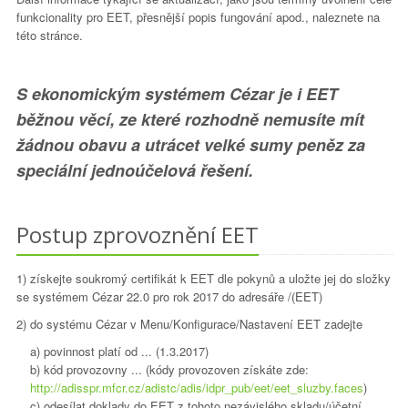
funkcionality pro EET, přesnější popis fungování apod., naleznete na
této stránce.
S ekonomickým systémem Cézar je i EET
běžnou věcí, ze které rozhodně nemusíte mít
žádnou obavu a utrácet velké sumy peněz za
speciální jednoúčelová řešení.
Postup zprovoznění EET
1) získejte soukromý certifikát k EET dle pokynů a uložte jej do složky
se systémem Cézar 22.0 pro rok 2017 do adresáře /(EET)
2) do systému Cézar v Menu/Konfigurace/Nastavení EET zadejte
a) povinnost platí od ... (1.3.2017)
b) kód provozovny ... (kódy provozoven získáte zde:
http://adisspr.mfcr.cz/adistc/adis/idpr_pub/eet/eet_sluzby.faces
)
c) odesílat doklady do EET z tohoto nezávislého skladu/účetní