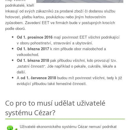
podnikatelé, kteří
inkasují od svých zákazníků za prodané zboží či dodanou službu
hotovost, platbu kartou, poukázkou nebo jiným hotovostním
způsobem. Zavedení EET ve firmách bude v postupných krocích
podle oborů.
Od 1. prosince 2016
mají povinnost EET všichni podnikající
v oboru pohostinství, stravování a ubytování.
Od 1. března 2017
k nim přibude obor maloobchod a
velkoobchod.
Od 1. března 2018
pak přibudou všichni, kdo provozují tzv.
„ostatní činnosti“. Jde například o pekaře, cukráře, lékaře a
další.
A
od 1. července 2018
budou mít povinnost všichni, tedy k již
evidující přibudou také řemeslné činnosti.
Co pro to musí udělat uživatelé
systému Cézar?
Uživatelé ekonomického systému Cézar nemusí podnikat