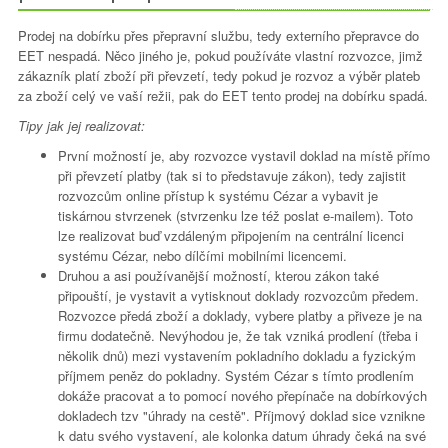
Prodej na dobírku přes přepravní službu, tedy externího přepravce do
EET nespadá. Něco jiného je, pokud používáte vlastní rozvozce, jimž
zákazník platí zboží při převzetí, tedy pokud je rozvoz a výběr plateb
za zboží celý ve vaší režii, pak do EET tento prodej na dobírku spadá.
Tipy jak jej realizovat:
První možností je, aby rozvozce vystavil doklad na místě přímo
při převzetí platby (tak si to představuje zákon), tedy zajistit
rozvozcům online přístup k systému Cézar a vybavit je
tiskárnou stvrzenek (stvrzenku lze též poslat e-mailem). Toto
lze realizovat buď vzdáleným připojením na centrální licenci
systému Cézar, nebo dílčími mobilními licencemi.
Druhou a asi používanější možností, kterou zákon také
připouští, je vystavit a vytisknout doklady rozvozcům předem.
Rozvozce předá zboží a doklady, vybere platby a přiveze je na
firmu dodatečně. Nevýhodou je, že tak vzniká prodlení (třeba i
několik dnů) mezi vystavením pokladního dokladu a fyzickým
příjmem peněz do pokladny. Systém Cézar s tímto prodlením
dokáže pracovat a to pomocí nového přepínače na dobírkových
dokladech tzv "úhrady na cestě". Příjmový doklad sice vznikne
k datu svého vystavení, ale kolonka datum úhrady čeká na své