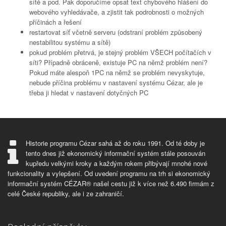
sítě a pod. Pak doporučíme opsat text chybového hlášení do
webového vyhledávače, a zjistit tak podrobnosti o možných
příčinách a řešení
restartovat síť včetně serveru (odstraní problém způsobený
nestabilitou systému a sítě)
pokud problém přetrvá, je stejný problém VŠECH počítačích v
síti? Případně obráceně, existuje PC na němž problém není?
Pokud máte alespoň 1PC na němž se problém nevyskytuje,
nebude příčina problému v nastavení systému Cézar, ale je
třeba ji hledat v nastavení dotyčných PC
Historie programu Cézar sahá až do roku 1991. Od té doby je
tento dnes již ekonomický informační systém stále posouván
kupředu velkými kroky a každým rokem přibývají mnohé nové
funkcionality a vylepšení. Od uvedení programu na trh si ekonomický
informační systém CÉZAR® našel cestu již k více než 6.490 firmám z
celé České republiky, ale i ze zahraničí.